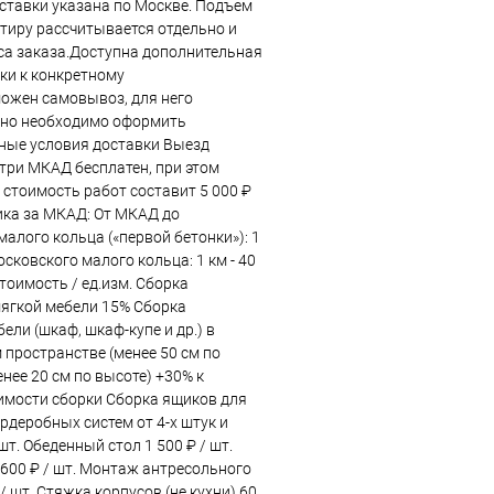
ставки указана по Москве. Подъем
ртиру рассчитывается отдельно и
еса заказа.Доступна дополнительная
ки к конкретному
ожен самовывоз, для него
ьно необходимо оформить
ные условия доставки Выезд
три МКАД бесплатен, при этом
стоимость работ составит 5 000 ₽
ка за МКАД: От МКАД до
алого кольца («первой бетонки»): 1
Московского малого кольца: 1 км - 40
тоимость / ед.изм. Сборка
мягкой мебели 15% Сборка
ели (шкаф, шкаф-купе и др.) в
 пространстве (менее 50 см по
нее 20 см по высоте) +30% к
имости сборки Сборка ящиков для
рдеробных систем от 4-х штук и
 шт. Обеденный стол 1 500 ₽ / шт.
 600 ₽ / шт. Монтаж антресольного
 / шт. Стяжка корпусов (не кухни) 60