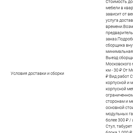
Стоимость до
мебели в ква
зависит от в
услуга достав
времени.Возм
предварител
заказ.Подроб
сборщика вну
минимальная 
Выезд сборщи
Московского м
км - 30 ₽ От 
Условия доставки и сборки
₽ Вид работ С
корпусной и 
корпусной меб
ограниченном
сторонам и ме
основной сто
модульных га
более 300 ₽ /
Стул, табурет
блока 1 000 ₽