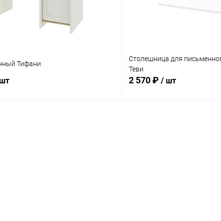
Столешница для письменног
нный Тифани
Теви
2 570 ₽
 шт
/ шт
В корзину
В корз
 клик
Сравнение
Купить в 1 клик
ое
В наличии
В избранное
Цвет