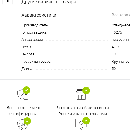
Другие варианты товара:
Характеристики:
Все хара
Производитель
Стендмеб
ID поставщика
40275
Анкор серии
письменн
Вес, кг
47.9
Высота
73
Габариты товара
Крупногаб
Длина
50
Доставка в любые регионы
Весь ассортимент
России и за ее пределами
сертифицирован