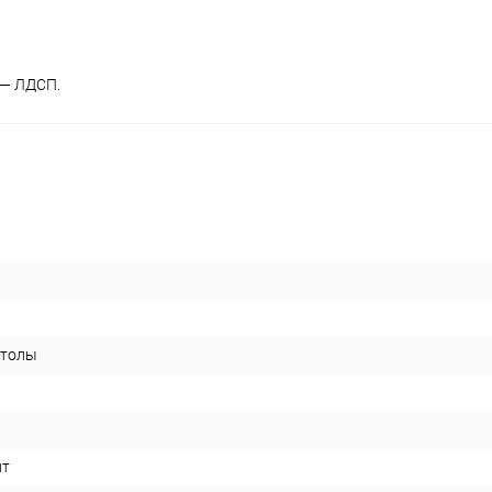
 — ЛДСП.
столы
ит