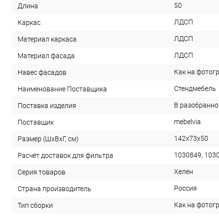
50
Длина
ЛДСП
Каркас
ЛДСП
Материал каркаса
ЛДСП
Материал фасада
Как на фотог
Навес фасадов
Стендмебель
Наименование Поставщика
В разобранно
Поставка изделия
mebelvia
Поставщик
142х73х50
Размер (ШхВхГ, см)
1030849, 103
Расчёт доставок для фильтра
Хелен
Серия товаров
Россия
Страна производитель
Как на фотог
Тип сборки