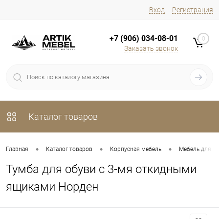
Вход
Регистрация
+7 (906) 034-08-01
0
Заказать звонок
Каталог товаров
•
•
•
Главная
Каталог товаров
Корпусная мебель
Мебель для х
Тумба для обуви с 3-мя откидными
ящиками Норден