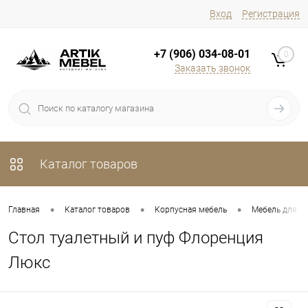
Вход
Регистрация
+7 (906) 034-08-01
0
Заказать звонок
Каталог товаров
•
•
•
Главная
Каталог товаров
Корпусная мебель
Мебель для х
Стол туалетный и пуф Флоренция
Люкс