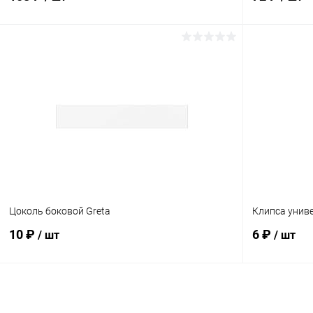
В корзину
Купить в 1 клик
Сравнение
Купить в 1
В избранное
В наличии
В избранн
Цоколь боковой Greta
Клипса унив
10 ₽
6 ₽
/ шт
/ шт
В корзину