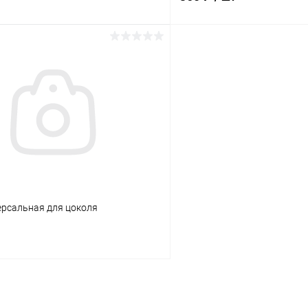
В корзину
В корз
 клик
Сравнение
Купить в 1 клик
ое
В наличии
В избранное
ерсальная для цоколя
В корзину