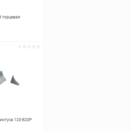
8 торцевая
ину
Сравнение
В наличии
интуса 120-820Р