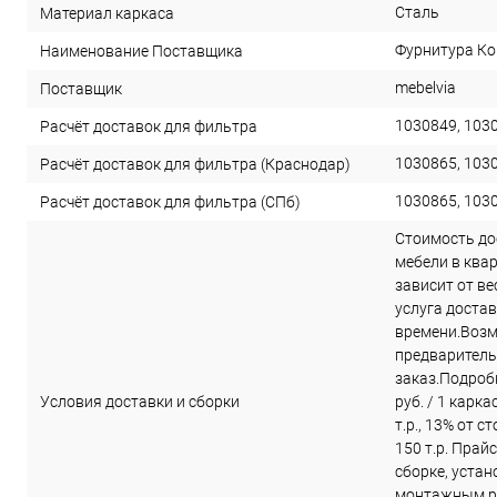
Сталь
Материал каркаса
Фурнитура Ко
Наименование Поставщика
mebelvia
Поставщик
1030849, 103
Расчёт доставок для фильтра
1030865, 103
Расчёт доставок для фильтра (Краснодар)
1030865, 103
Расчёт доставок для фильтра (СПб)
Стоимость до
мебели в ква
зависит от в
услуга достав
времени.Возм
предварител
заказ.Подроб
Условия доставки и сборки
руб. / 1 карк
т.р., 13% от 
150 т.р. Прай
сборке, устан
монтажным р