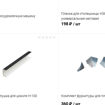
Планка для столешницы H3
посудомоечную машину
универсальная матовая
198 ₽
/ шт
В корзину
В корз
 клик
Сравнение
Купить в 1 клик
ое
Под заказ
В избранное
лушка для цоколя H-100
Комплект фурнитуры для пл
360 ₽
/ шт