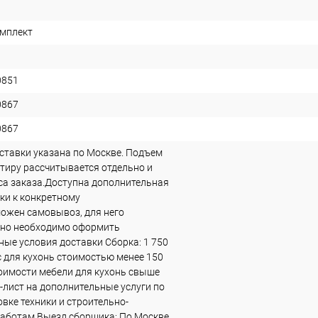
мплект
0851
0867
0867
ставки указана по Москве. Подъем
ртиру рассчитывается отдельно и
еса заказа.Доступна дополнительная
ки к конкретному
ожен самовывоз, для него
ьно необходимо оформить
ные условия доставки Сборка: 1 750
ас для кухонь стоимостью менее 150
стоимости мебели для кухонь свыше
с-лист на дополнительные услуги по
овке техники и строительно-
аботам Выезд сборщика: По Москве