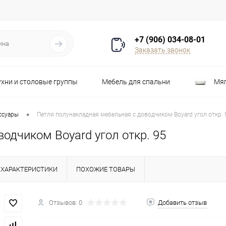
+7 (906) 034-08-01
Заказать звонок
ухни и столовые группы
Мебель для спальни
Мяг
Распродажа
Стулья
Шкафы
•
ссуары
Петля полунакладная мебельная с доводчиком Boyard угол откр. 
одчиком Boyard угол откр. 95
ХАРАКТЕРИСТИКИ
ПОХОЖИЕ ТОВАРЫ
Отзывов: 0
Добавить отзыв