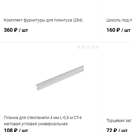
Комплект фурнитуры для плинтуса (284)
Цоколь под 
360 ₽
160 ₽
/ шт
/ шт
В корзину
Купить в 1 клик
Сравнение
Купить в 1
В избранное
В наличии
В избранн
Планка для стенпанели 4 мм L-0,6 м СТ-4
Торцевая заг
матовая угловая универсальная
108 ₽
72 ₽
/ шт
/ шт