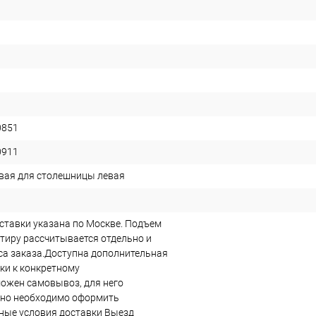
0851
0911
вая для столешницы левая
ставки указана по Москве. Подъем
ртиру рассчитывается отдельно и
еса заказа.Доступна дополнительная
ки к конкретному
ожен самовывоз, для него
ьно необходимо оформить
ные условия доставки Выезд