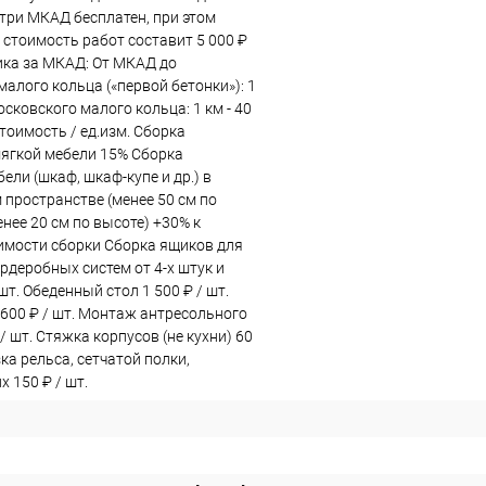
три МКАД бесплатен, при этом
стоимость работ составит 5 000 ₽
ка за МКАД: От МКАД до
алого кольца («первой бетонки»): 1
Московского малого кольца: 1 км - 40
тоимость / ед.изм. Сборка
мягкой мебели 15% Сборка
ели (шкаф, шкаф-купе и др.) в
 пространстве (менее 50 см по
нее 20 см по высоте) +30% к
имости сборки Сборка ящиков для
рдеробных систем от 4-х штук и
 шт. Обеденный стол 1 500 ₽ / шт.
 600 ₽ / шт. Монтаж антресольного
 / шт. Стяжка корпусов (не кухни) 60
зка рельса, сетчатой полки,
 150 ₽ / шт.