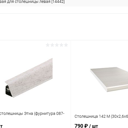
вая для столешницы левая [14442]
 столешницы Этна (фурнитура 087-
Столешница 142 М (30х2,6х6
790 ₽
шт
/ шт