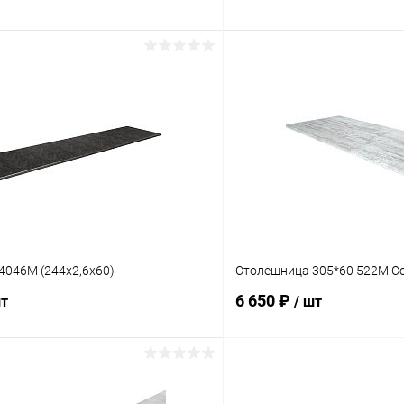
В корзину
В корз
 клик
Сравнение
Купить в 1 клик
ое
В наличии
В избранное
Цвет
4046М (244х2,6х60)
Столешница 305*60 522М С
6 650 ₽
шт
/ шт
В корзину
В корз