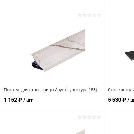
В корзину
Купить в 1 клик
Сравнение
Купить в 1
В избранное
В наличии
В избранн
Плинтус для столешницы Азул (фурнитура 153)
Столешница 
1 152 ₽
5 530 ₽
/ шт
/ 
В корзину