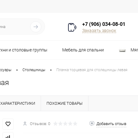
+7 (906) 034-08-01
Заказать звонок
ухни и столовые группы
Мебель для спальни
Мяг
Распродажа
Стулья
Шкафы
•
•
ссуары
Столешницы
Планка торцевая для столешницы левая
вая
ХАРАКТЕРИСТИКИ
ПОХОЖИЕ ТОВАРЫ
Отзывов: 0
Добавить отзыв