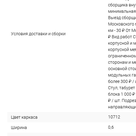
сборщика вну
минимальная 
Выезд сборщи
Московского м
км - 30 ₽ От 
Условия доставки и сборки
₽ Вид работ С
корпусной и 
корпусной меб
ограниченном
сторонам и ме
основной сто
модульных га
более 300 ₽ /
Стул, табурет
блока 1 000 ₽
₽ / шт. Подре
направляющих
10712
Цвет каркаса
0,6
Ширина