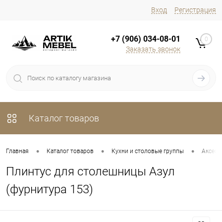
Вход
Регистрация
+7 (906) 034-08-01
0
Заказать звонок
Каталог товаров
•
•
•
Главная
Каталог товаров
Кухни и столовые группы
Аксесс
Плинтус для столешницы Азул
(фурнитура 153)