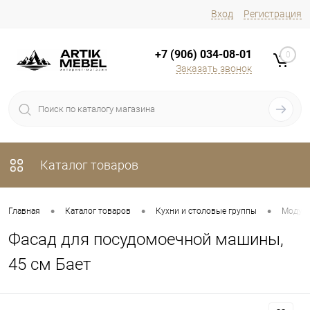
Вход
Регистрация
+7 (906) 034-08-01
0
Заказать звонок
Каталог товаров
•
•
•
Главная
Каталог товаров
Кухни и столовые группы
Модуль
Фасад для посудомоечной машины,
45 см Бает