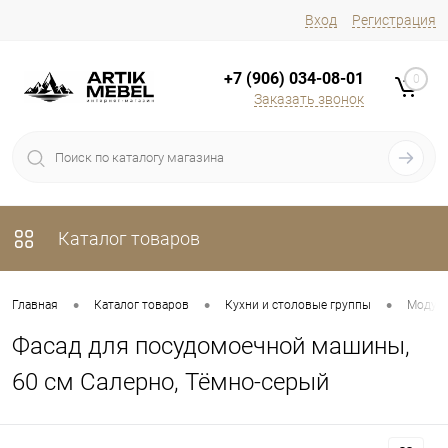
Вход
Регистрация
+7 (906) 034-08-01
0
Заказать звонок
Каталог товаров
•
•
•
Главная
Каталог товаров
Кухни и столовые группы
Модуль
Фасад для посудомоечной машины,
60 см Салерно, Тёмно-серый