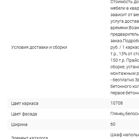
Стоимость до
мебели в ква
зависит от в
услуга достав
времени.Возм
предварител
заказ.Подроб
Условия доставки и сборки
руб. / 1 карк
т.р., 13% от 
150 т.р. Прай
сборке, устан
монтажным р
- бесплатно З
бетонного кол
первое бетонно
10708
Цвет каркаса
Глянец бело
Цвет фасада
60
Ширина
Шкаф напольн
Элемент каталога