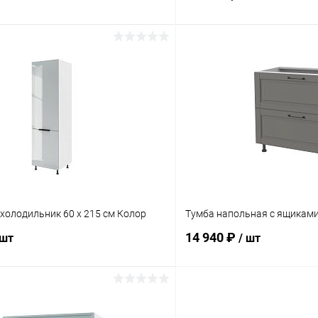
В корзину
В корз
 клик
Сравнение
Купить в 1 клик
ое
В наличии
В избранное
холодильник 60 х 215 см Колор
Тумба напольная с ящиками
14 940 ₽
 шт
/ шт
В корзину
В корз