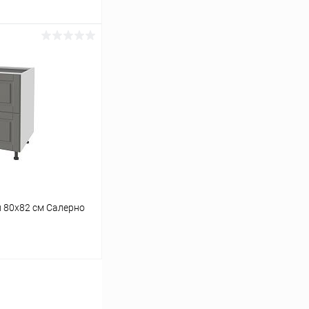
ину
Сравнение
В наличии
 80х82 см Салерно
ину