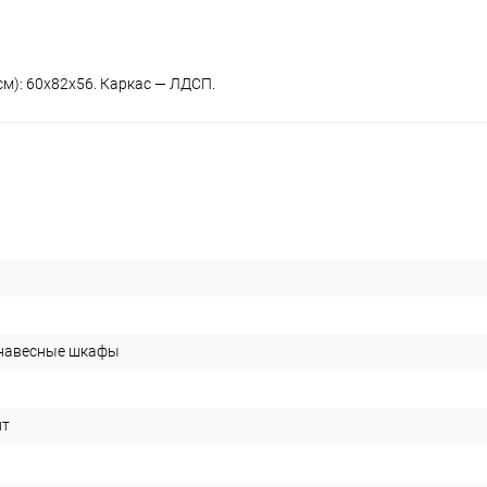
см): 60х82х56. Каркас — ЛДСП.
 навесные шкафы
ит