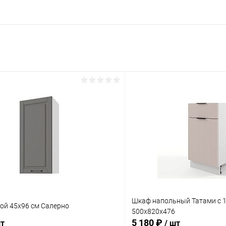
Шкаф напольный Татами с 
ой 45х96 см Салерно
500х820х476
5 180 ₽
шт
/ шт