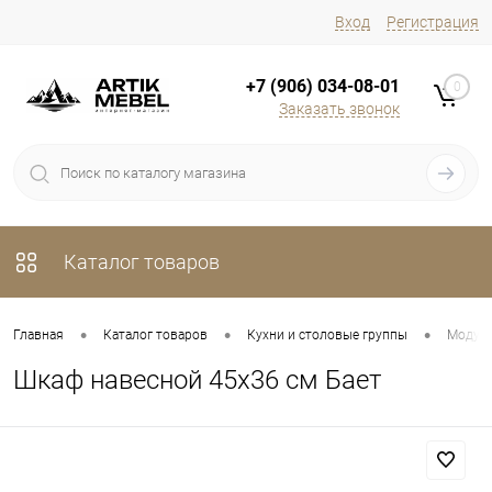
Вход
Регистрация
+7 (906) 034-08-01
0
Заказать звонок
Каталог товаров
•
•
•
Главная
Каталог товаров
Кухни и столовые группы
Модуль
Шкаф навесной 45х36 см Бает