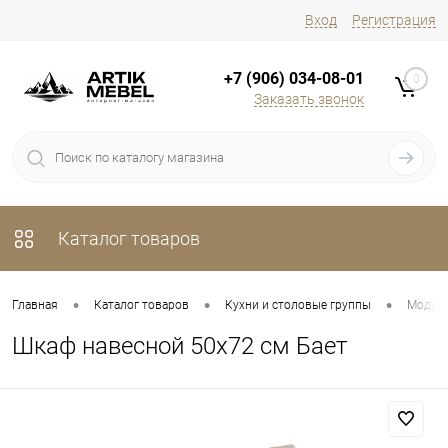
Вход
Регистрация
+7 (906) 034-08-01
0
Заказать звонок
Каталог товаров
•
•
•
Главная
Каталог товаров
Кухни и столовые группы
Модуль
Шкаф навесной 50х72 см Бает