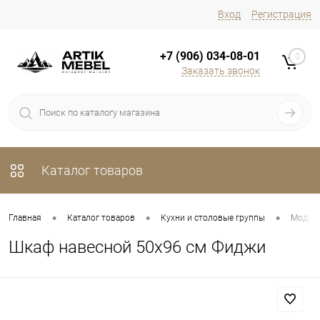
Вход
Регистрация
+7 (906) 034-08-01
0
Заказать звонок
Каталог товаров
•
•
•
Главная
Каталог товаров
Кухни и столовые группы
Модуль
Шкаф навесной 50х96 см Фиджи