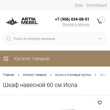
Вход
Регистрация
+7 (906) 034-08-01
0
Заказать звонок
Каталог товаров
•
•
•
Главная
Каталог товаров
Кухни и столовые группы
Модуль
Шкаф навесной 60 см Иола