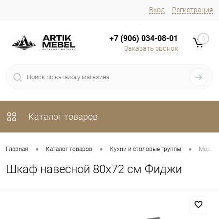
Вход
Регистрация
+7 (906) 034-08-01
0
Заказать звонок
Каталог товаров
•
•
•
Главная
Каталог товаров
Кухни и столовые группы
Модуль
Шкаф навесной 80х72 см Фиджи