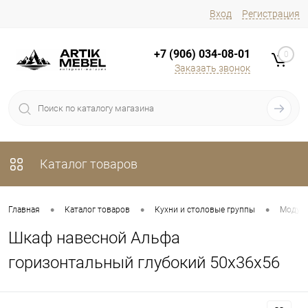
Вход
Регистрация
+7 (906) 034-08-01
0
Заказать звонок
Каталог товаров
•
•
•
Главная
Каталог товаров
Кухни и столовые группы
Модуль
Шкаф навесной Альфа
горизонтальный глубокий 50х36х56