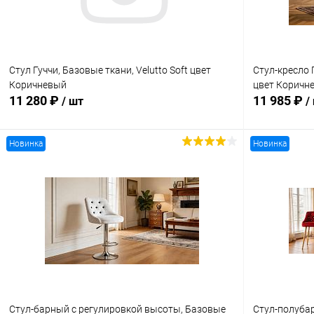
Стул Гуччи, Базовые ткани, Velutto Soft цвет
Стул-кресло 
Коричневый
цвет Коричн
11 280 ₽
11 985 ₽
/ шт
/
Новинка
Новинка
В корзину
Купить в 1 клик
Сравнение
Купить в 1
В избранное
Под заказ
В избранн
Стул-барный с регулировкой высоты, Базовые
Стул-полубар