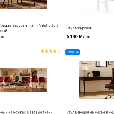
Грация, Базовые ткани, Velutto Soft
Стул Монреаль
евый
6 140 ₽
 шт
/ шт
Новинка
В корзину
В корз
 клик
Сравнение
Купить в 1 клик
ое
В наличии
В избранное
ный на ножках, Базовые ткани,
Стул Венеция на механизме,