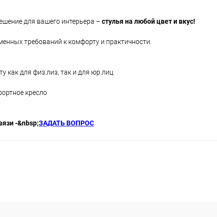
ешение для вашего интерьера –
стулья на любой цвет и вкус!
менных требований к комфорту и практичности.
у как для физ.лиз, так и для юр.лиц
фортное кресло
вязи -&nbsp;
ЗАДАТЬ ВОПРОС