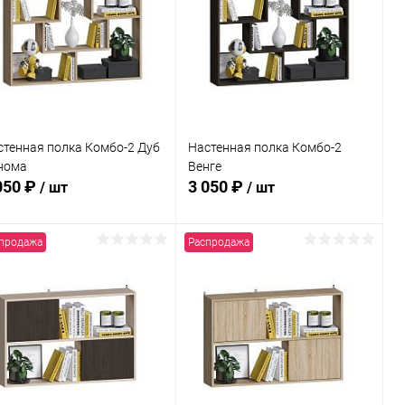
к
клик
В избранное
В наличии
В избранное
В наличии
стенная полка Комбо-2 Дуб
Настенная полка Комбо-2
нома
Венге
050 ₽
3 050 ₽
/ шт
/ шт
продажа
Распродажа
В корзину
В корзину
Купить в 1
Сравнение
Купить в 1
Сравнение
к
клик
В избранное
В наличии
В избранное
В наличии