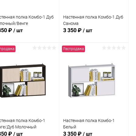
стенная полка Комбо-1 Дуб
Настенная полка Комбо-1 Дуб
лочный/Венге
Санома
350 ₽
3 350 ₽
/ шт
/ шт
продажа
Распродажа
В корзину
В корзину
Купить в 1
Сравнение
Купить в 1
Сравнение
к
клик
В избранное
В наличии
В избранное
В наличии
стенная полка Комбо-1
Настенная полка Комбо-1
нге/Дуб Молочный
Белый
350 ₽
3 350 ₽
/ шт
/ шт