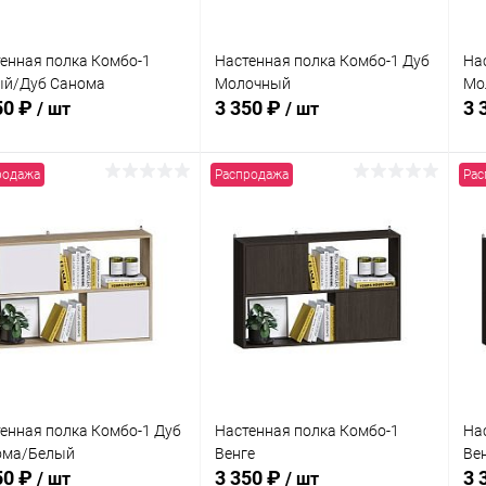
енная полка Комбо-1
Настенная полка Комбо-1 Дуб
На
ый/Дуб Санома
Молочный
Мо
50 ₽
3 350 ₽
3 
/ шт
/ шт
родажа
Распродажа
Рас
В корзину
В корзину
упить в 1
Сравнение
Купить в 1
Сравнение
клик
кли
 избранное
В наличии
В избранное
В наличии
енная полка Комбо-1 Дуб
Настенная полка Комбо-1
На
ома/Белый
Венге
Ве
50 ₽
3 350 ₽
3 
/ шт
/ шт