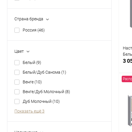
клик
В
Страна бренда
Россия
(46)
Наст
Цвет
Бел
3 0
Белый
(9)
Белый/Дуб Санома
(1)
Расп
Венге
(10)
Венге/Дуб Молочный
(8)
К
Дуб Молочный
(10)
клик
Показать ещё 3
В