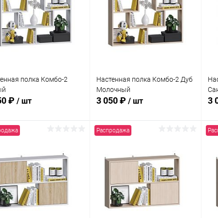
клик
кли
 избранное
В наличии
В избранное
В наличии
енная полка Комбо-2
Настенная полка Комбо-2 Дуб
На
ый
Молочный
Са
50 ₽
3 050 ₽
3 
/ шт
/ шт
родажа
Распродажа
Рас
В корзину
В корзину
упить в 1
Сравнение
Купить в 1
Сравнение
клик
кли
 избранное
В наличии
В избранное
В наличии