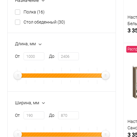
Назначение
Полка
(16)
Наст
Стол обеденный
(30)
Бел
3 3
Длина, мм
Расп
От
До
К
клик
В
Ширина, мм
От
До
Наст
Сан
3 3