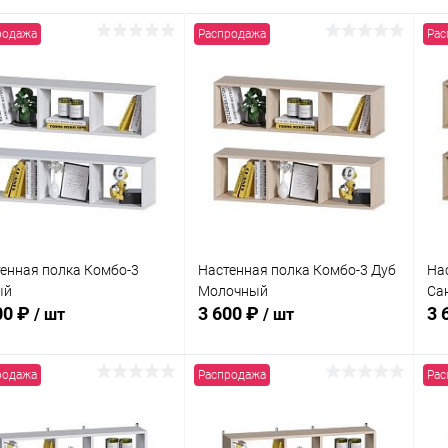
родажа
Распродажа
Рас
енная полка Комбо-3
Настенная полка Комбо-3 Дуб
На
ый
Молочный
Са
00 ₽
3 600 ₽
3 
/ шт
/ шт
родажа
Распродажа
Рас
В корзину
В корзину
упить в 1
Сравнение
Купить в 1
Сравнение