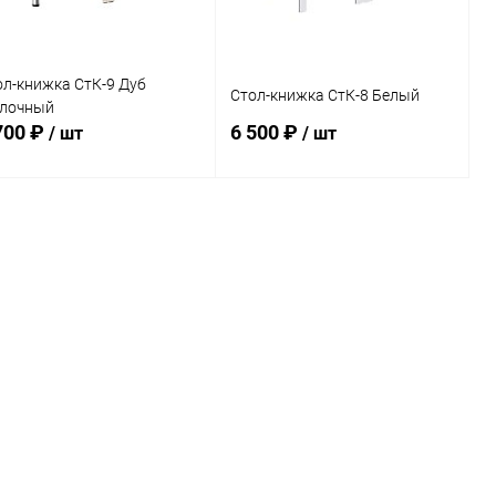
ол-книжка СтК-9 Дуб
Стол-книжка СтК-8 Белый
лочный
700 ₽
6 500 ₽
/ шт
/ шт
В корзину
В корзину
Купить в 1
Сравнение
Купить в 1
Сравнение
к
клик
В избранное
В наличии
В избранное
В наличии