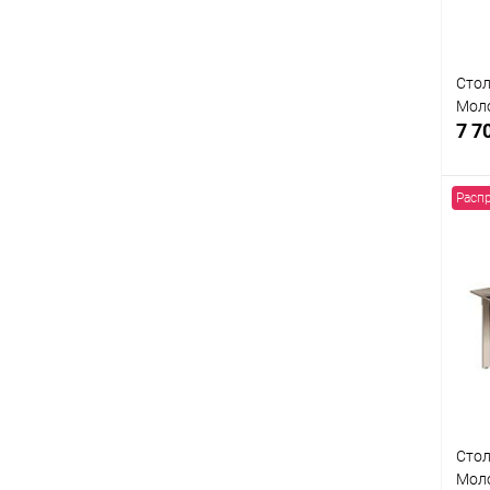
Стол
Мол
7 7
Расп
К
клик
В
Стол
Мол