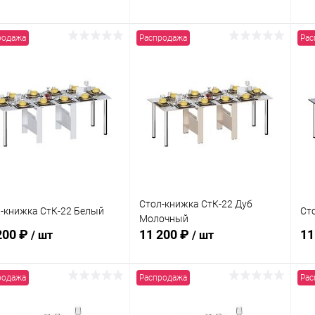
родажа
Распродажа
Рас
В корзину
В корзину
упить в 1
Сравнение
Купить в 1
Сравнение
клик
кли
 избранное
В наличии
В избранное
В наличии
Стол-книжка СтК-22 Дуб
-книжка СтК-22 Белый
Ст
Молочный
200 ₽
11 200 ₽
11
/ шт
/ шт
родажа
Распродажа
Рас
В корзину
В корзину