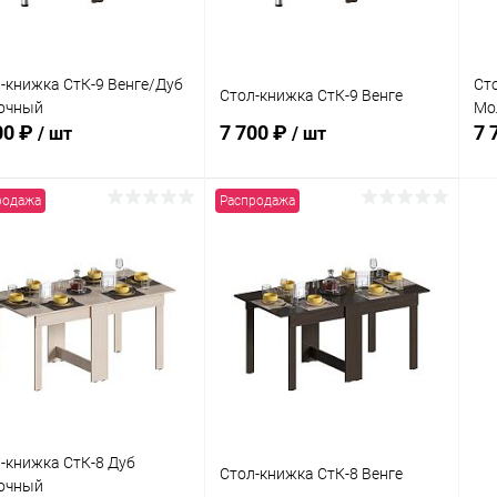
-книжка СтК-9 Венге/Дуб
Ст
Стол-книжка СтК-9 Венге
очный
Мо
00 ₽
7 700 ₽
7 
/ шт
/ шт
родажа
Распродажа
В корзину
В корзину
упить в 1
Сравнение
Купить в 1
Сравнение
клик
кли
 избранное
В наличии
В избранное
В наличии
-книжка СтК-8 Дуб
Стол-книжка СтК-8 Венге
очный