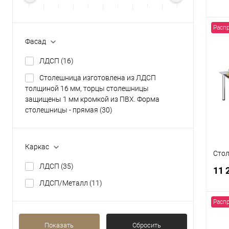
Расп
Фасад
ЛДСП
(16)
К
клик
Столешница изготовлена из ЛДСП
толщиной 16 мм, торцы столешницы
В
защищены 1 мм кромкой из ПВХ. Форма
столешницы - прямая
(30)
Каркас
Стол
ЛДСП
(35)
11 
ЛДСП/Металл
(11)
Расп
Показать
Сбросить