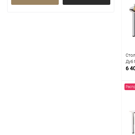
К
клик
В
Стол
Дуб
6 4
Расп
К
клик
В