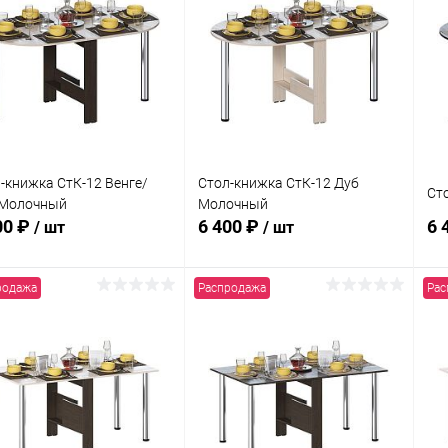
упить в 1
Сравнение
Купить в 1
Сравнение
клик
кли
 избранное
В наличии
В избранное
В наличии
-книжка СтК-12 Венге/
Стол-книжка СтК-12 Дуб
Ст
 Молочный
Молочный
00 ₽
6 400 ₽
6 
/ шт
/ шт
родажа
Распродажа
Рас
В корзину
В корзину
упить в 1
Сравнение
Купить в 1
Сравнение
клик
кли
 избранное
В наличии
В избранное
В наличии