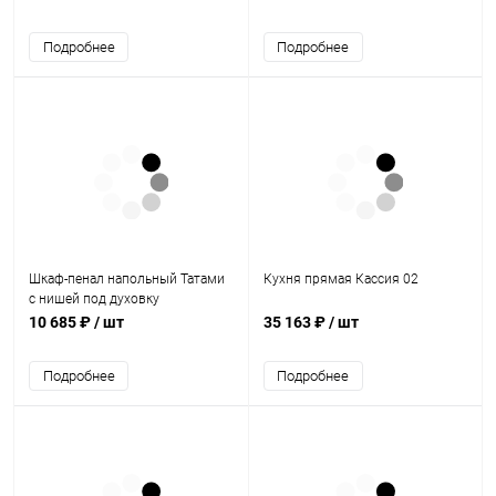
Подробнее
Подробнее
Шкаф-пенал напольный Татами
Кухня прямая Кассия 02
с нишей под духовку
600х2140х576
10 685 ₽
/ шт
35 163 ₽
/ шт
Подробнее
Подробнее