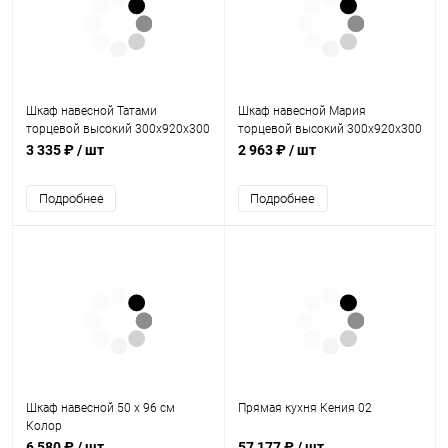
Шкаф навесной Татами
Шкаф навесной Мария
торцевой высокий 300х920х300
торцевой высокий 300х920х300
Крем/ Белый
3 335 ₽
/ шт
2 963 ₽
/ шт
Подробнее
Подробнее
Шкаф навесной 50 х 96 см
Прямая кухня Кения 02
Колор
6 580 ₽
/ шт
57 177 ₽
/ шт