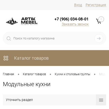
Вход
Регистрация
+7 (906) 034-08-01
0
Заказать звонок
Каталог товаров
•
•
•
Главная
Каталог товаров
Кухни и столовые группы
Модуль
Модульные кухни
Уточнить раздел