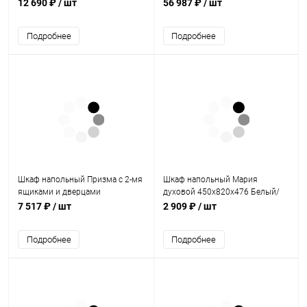
12 690 ₽
/ шт
56 987 ₽
/ шт
Подробнее
Подробнее
Шкаф напольный Призма с 2-мя
Шкаф напольный Мария
ящиками и дверцами
духовой 450х820х476 Белый/
600х820х476
Белый
7 517 ₽
/ шт
2 909 ₽
/ шт
Подробнее
Подробнее