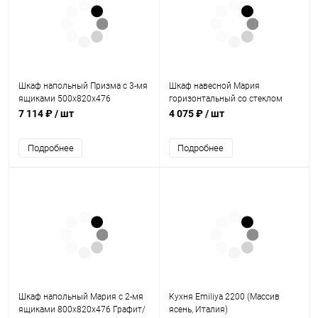
Шкаф напольный Призма с 3-мя
Шкаф навесной Мария
ящиками 500х820х476
горизонтальный со стеклом
800х360х300 Крем/ Белый
7 114 ₽
/ шт
4 075 ₽
/ шт
Подробнее
Подробнее
Шкаф напольный Мария с 2-мя
Кухня Emiliya 2200 (Массив
ящиками 800х820х476 Графит/
ясень, Италия)