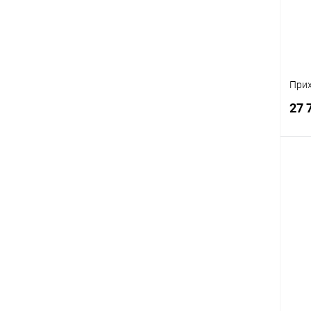
В
При
27 
К
клик
В