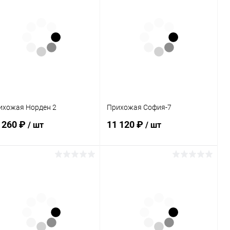
ихожая Норден 2
Прихожая София-7
 260 ₽
11 120 ₽
/ шт
/ шт
В корзину
В корзину
Купить в 1
Сравнение
Купить в 1
Сравнение
к
клик
В избранное
В наличии
В избранное
Под заказ