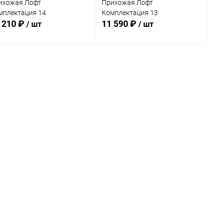
ихожая Лофт
Прихожая Лофт
мплектация 14
Комплектация 13
 210 ₽
11 590 ₽
/ шт
/ шт
В корзину
В корзину
Купить в 1
Сравнение
Купить в 1
Сравнение
к
клик
В избранное
В наличии
В избранное
В наличии