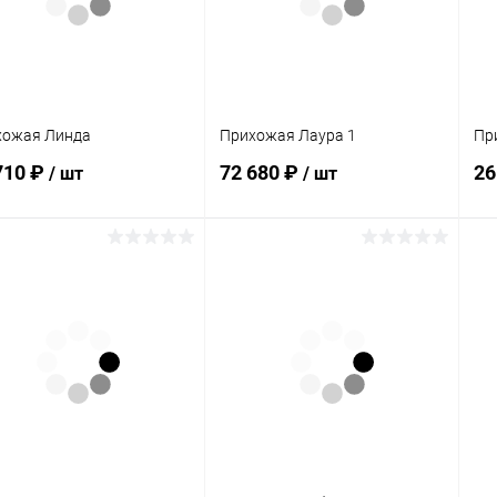
 избранное
Под заказ
В избранное
В наличии
хожая Линда
Прихожая Лаура 1
Пр
710 ₽
72 680 ₽
26
/ шт
/ шт
В корзину
В корзину
упить в 1
Сравнение
Купить в 1
Сравнение
клик
кли
 избранное
В наличии
В избранное
В наличии