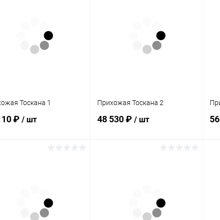
ожая Тоскана 1
Прихожая Тоскана 2
Пр
110 ₽
48 530 ₽
56
/ шт
/ шт
В корзину
В корзину
упить в 1
Сравнение
Купить в 1
Сравнение
клик
кли
 избранное
В наличии
В избранное
В наличии