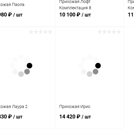
Прихожая Лофт
Пр
хожая Паола
Комплектация 8
Ко
980 ₽
10 100 ₽
11
/ шт
/ шт
В корзину
В корзину
упить в 1
Сравнение
Купить в 1
Сравнение
клик
кли
 избранное
Под заказ
В избранное
В наличии
ожая Лаура 2
Прихожая Ирис
830 ₽
14 420 ₽
/ шт
/ шт