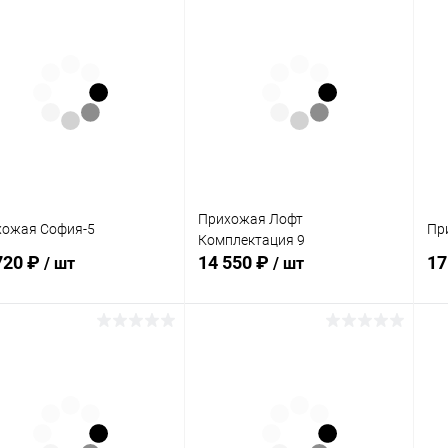
В корзину
В корзину
упить в 1
Сравнение
Купить в 1
Сравнение
клик
кли
 избранное
В наличии
В избранное
В наличии
Прихожая Лофт
хожая София-5
Пр
Комплектация 9
720 ₽
14 550 ₽
17
/ шт
/ шт
В корзину
В корзину
упить в 1
Сравнение
Купить в 1
Сравнение
клик
кли