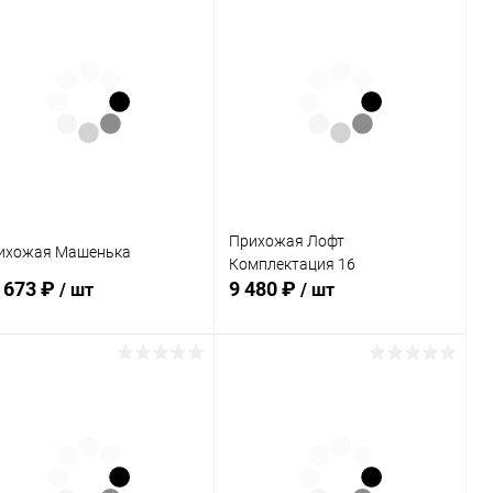
В корзину
В корзину
Купить в 1
Сравнение
Купить в 1
Сравнение
к
клик
В избранное
Под заказ
В избранное
В наличии
Прихожая Лофт
ихожая Машенька
Комплектация 16
 673 ₽
9 480 ₽
/ шт
/ шт
В корзину
В корзину
Купить в 1
Сравнение
Купить в 1
Сравнение
к
клик