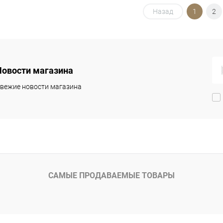
В корзину
В корзину
Назад
1
2
упить в 1
Сравнение
Купить в 1
Сравнение
клик
 избранное
В наличии
В избранное
В наличии
Новости магазина
вежие новости магазина
САМЫЕ ПРОДАВАЕМЫЕ ТОВАРЫ