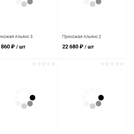
В избранное
Под заказ
В избранное
В наличии
ихожая Альянс 3
Прихожая Альянс 2
 860 ₽
22 680 ₽
/ шт
/ шт
В корзину
В корзину
Купить в 1
Сравнение
Купить в 1
Сравнение
к
клик
В избранное
В наличии
В избранное
В наличии