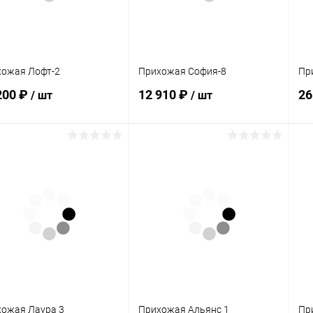
хожая Лофт-2
Прихожая София-8
Пр
200 ₽
12 910 ₽
26
/ шт
/ шт
В корзину
В корзину
упить в 1
Сравнение
Купить в 1
Сравнение
клик
кли
 избранное
Под заказ
В избранное
В наличии
ожая Лаура 3
Прихожая Альянс 1
Пр