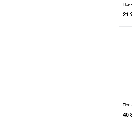
При
21 
К
клик
В
Прих
40 