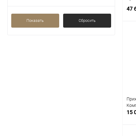
47 
Показать
Сбросить
К
клик
В
При
Комп
15 