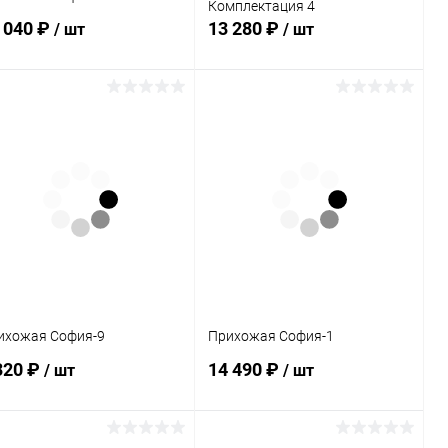
Комплектация 4
 040 ₽
13 280 ₽
/ шт
/ шт
В корзину
В корзину
Купить в 1
Сравнение
Купить в 1
Сравнение
к
клик
В избранное
Под заказ
В избранное
В наличии
ихожая София-9
Прихожая София-1
320 ₽
14 490 ₽
/ шт
/ шт