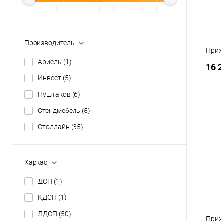
Производитель
При
Ариель
(1)
16 
Инвест
(5)
Пуштаков
(6)
Стендмебель
(5)
Столлайн
(35)
К
клик
В
Каркас
ДСП
(1)
КДСП
(1)
ЛДСП
(50)
Прих