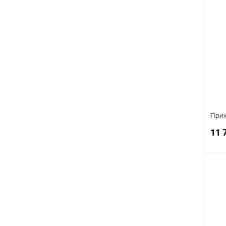
К
клик
В
При
11 
К
клик