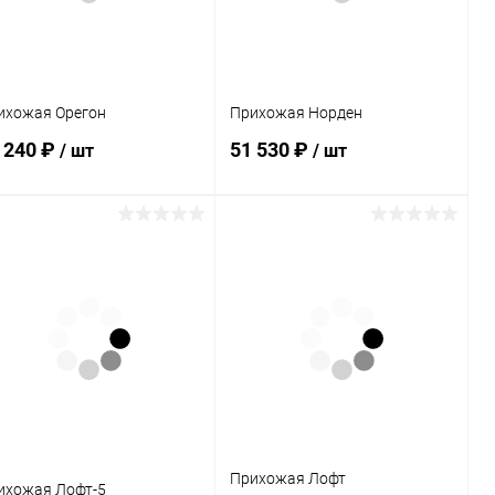
ихожая Орегон
Прихожая Норден
 240 ₽
51 530 ₽
/ шт
/ шт
В корзину
В корзину
Купить в 1
Сравнение
Купить в 1
Сравнение
к
клик
В избранное
В наличии
В избранное
В наличии
Прихожая Лофт
ихожая Лофт-5