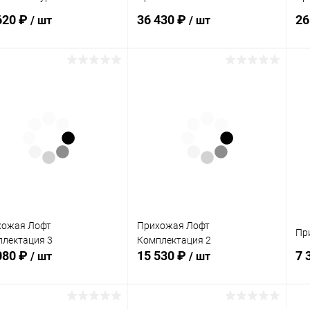
620 ₽
36 430 ₽
26
/ шт
/ шт
В корзину
В корзину
упить в 1
Сравнение
Купить в 1
Сравнение
клик
кли
 избранное
В наличии
В избранное
В наличии
хожая Лофт
Прихожая Лофт
Пр
лектация 3
Комплектация 2
080 ₽
15 530 ₽
7 
/ шт
/ шт