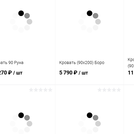
Кр
ать 90 Руна
Кровать (90х200) Боро
(90
270 ₽
5 790 ₽
11
/ шт
/ шт
В корзину
В корзину
упить в 1
Сравнение
Купить в 1
Сравнение
клик
кли
 избранное
В наличии
В избранное
Под заказ