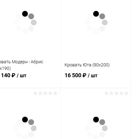
овать Модерн - Абрис
Кровать Юта (90х200)
х190)
 140 ₽
16 500 ₽
/ шт
/ шт
В корзину
В корзину
Купить в 1
Сравнение
Купить в 1
Сравнение
к
клик
В избранное
Под заказ
В избранное
Под заказ