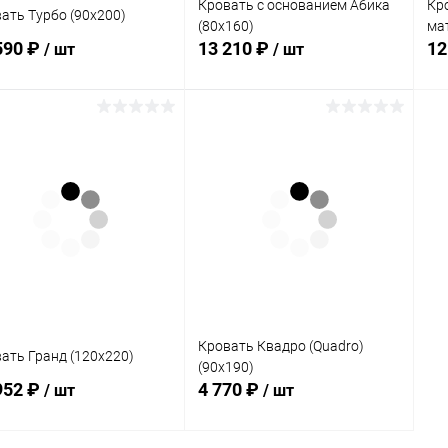
Кровать с основанием Абика
Кр
ать Турбо (90х200)
(80х160)
ма
590 ₽
13 210 ₽
12
/ шт
/ шт
В корзину
В корзину
упить в 1
Сравнение
Купить в 1
Сравнение
клик
кли
 избранное
Под заказ
В избранное
В наличии
Кровать Квадро (Quadro)
ать Гранд (120х220)
(90х190)
952 ₽
4 770 ₽
/ шт
/ шт