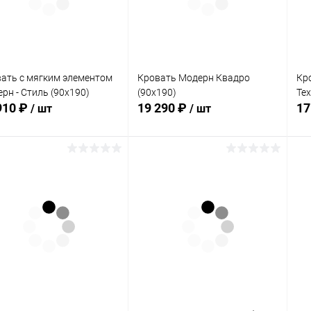
 избранное
Под заказ
В избранное
Под заказ
ать с мягким элементом
Кровать Модерн Квадро
Кр
рн - Стиль (90х190)
(90х190)
Тех
910 ₽
19 290 ₽
17
/ шт
/ шт
В корзину
В корзину
упить в 1
Сравнение
Купить в 1
Сравнение
клик
кли
 избранное
Под заказ
В избранное
Под заказ