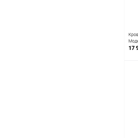
В
Кров
Моде
17 
К
клик
В