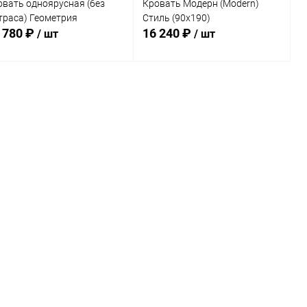
овать одноярусная (без
Кровать Модерн (Modern)
траса) Геометрия
Стиль (90х190)
 780 ₽
16 240 ₽
/ шт
/ шт
В корзину
В корзину
Купить в 1
Сравнение
Купить в 1
Сравнение
к
клик
В избранное
В наличии
В избранное
Под заказ