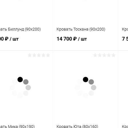
ать Биллунд (90х200)
Кровать Тоскана (90х200)
Кр
00 ₽
14 700 ₽
7 
/ шт
/ шт
В корзину
В корзину
упить в 1
Сравнение
Купить в 1
Сравнение
клик
кли
 избранное
Под заказ
В избранное
В наличии
ать Мика (90х190)
Кровать Юта (80х160)
Кр