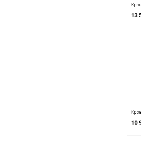
Кров
13 
К
клик
В
Кров
10 