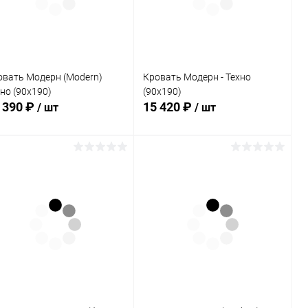
В избранное
В наличии
В избранное
Под заказ
овать Модерн (Modern)
Кровать Модерн - Техно
но (90х190)
(90х190)
 390 ₽
15 420 ₽
/ шт
/ шт
В корзину
В корзину
Купить в 1
Сравнение
Купить в 1
Сравнение
к
клик
В избранное
Под заказ
В избранное
Под заказ