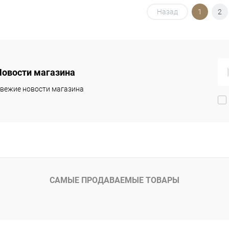
В корзину
В корзину
Назад
1
2
упить в 1
Сравнение
Купить в 1
Сравнение
клик
 избранное
В наличии
В избранное
Под заказ
Новости магазина
вежие новости магазина
САМЫЕ ПРОДАВАЕМЫЕ ТОВАРЫ