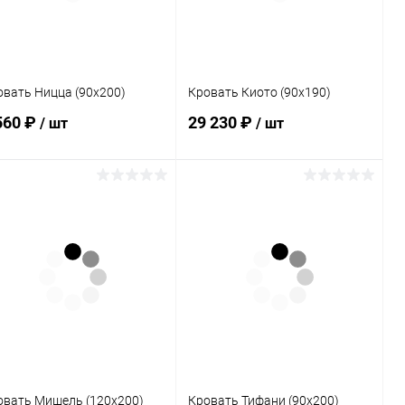
овать Ницца (90х200)
Кровать Киото (90х190)
560 ₽
29 230 ₽
/ шт
/ шт
В корзину
В корзину
Купить в 1
Сравнение
Купить в 1
Сравнение
к
клик
В избранное
В наличии
В избранное
В наличии
овать Мишель (120х200)
Кровать Тифани (90х200)