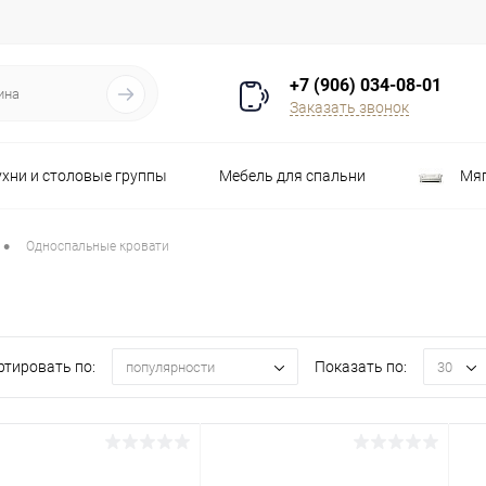
+7 (906) 034-08-01
Заказать звонок
ухни и столовые группы
Мебель для спальни
Мяг
Распродажа
Стулья
Шкафы
•
Односпальные кровати
ртировать по:
Показать по:
популярности
30