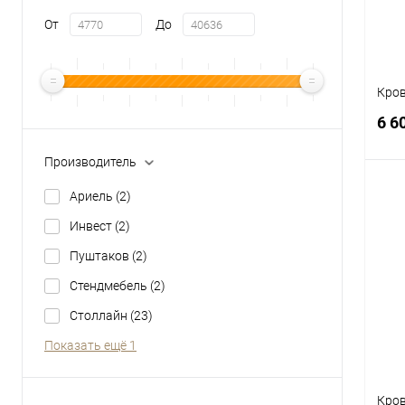
От
До
Кров
6 6
Производитель
Ариель
(2)
Инвест
(2)
К
Пуштаков
(2)
клик
Стендмебель
(2)
В
Столлайн
(23)
Показать ещё 1
Кров