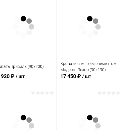
В корзину
В корзину
Купить в 1
Сравнение
Купить в 1
Сравнение
к
клик
В избранное
В наличии
В избранное
Под заказ
Кровать с мягким элементом
овать Тризиль (90х200)
Модерн - Техно (90х190)
 920 ₽
17 450 ₽
/ шт
/ шт
В корзину
В корзину
Купить в 1
Сравнение
Купить в 1
Сравнение
к
клик