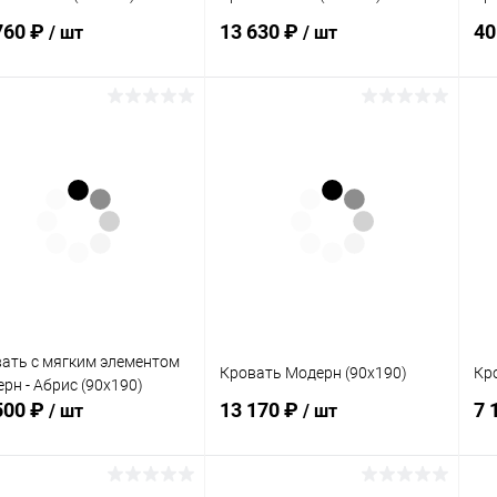
760 ₽
13 630 ₽
40
/ шт
/ шт
В корзину
В корзину
упить в 1
Сравнение
Купить в 1
Сравнение
клик
кли
 избранное
В наличии
В избранное
Под заказ
Цв
ать с мягким элементом
Кровать Модерн (90х190)
Кр
рн - Абрис (90х190)
500 ₽
13 170 ₽
7 
/ шт
/ шт