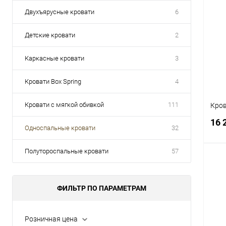
Двухъярусные кровати
6
Детские кровати
2
Каркасные кровати
3
Кровати Box Spring
4
Кровати с мягкой обивкой
111
Кров
16 
Односпальные кровати
32
Полутороспальные кровати
57
ФИЛЬТР ПО ПАРАМЕТРАМ
К
клик
В
Розничная цена