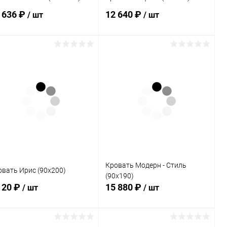
 636 ₽
12 640 ₽
/ шт
/ шт
В корзину
В корзину
Купить в 1
Сравнение
Купить в 1
Сравнение
к
клик
В избранное
В наличии
В избранное
В наличии
ет
Кровать Модерн - Стиль
овать Ирис (90х200)
(90х190)
120 ₽
15 880 ₽
/ шт
/ шт