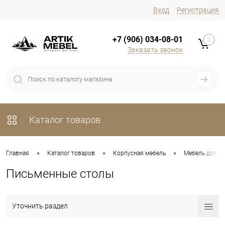
Вход
Регистрация
+7 (906) 034-08-01
0
Заказать звонок
Каталог товаров
•
•
•
Главная
Каталог товаров
Корпусная мебель
Мебель для д
Письменные столы
Уточнить раздел