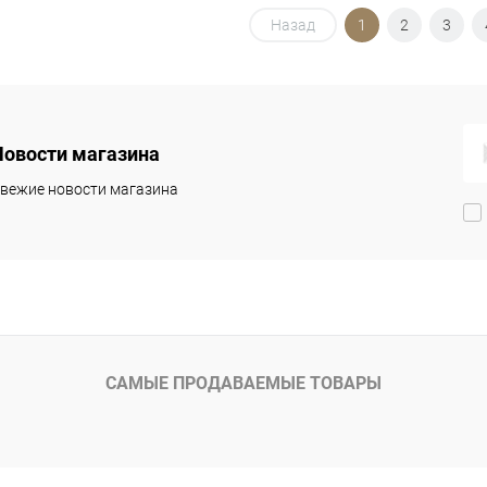
В корзину
В корзину
Назад
1
2
3
упить в 1
Сравнение
Купить в 1
Сравнение
клик
 избранное
Под заказ
В избранное
Под заказ
Новости магазина
Цвет
вежие новости магазина
САМЫЕ ПРОДАВАЕМЫЕ ТОВАРЫ