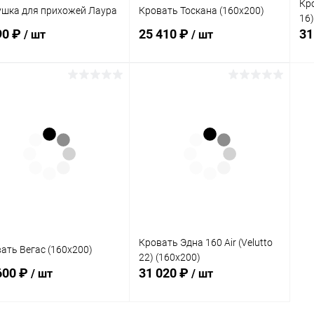
Кро
шка для прихожей Лаура
Кровать Тоскана (160х200)
16)
90 ₽
25 410 ₽
31
/ шт
/ шт
В корзину
В корзину
упить в 1
Сравнение
Купить в 1
Сравнение
клик
кли
 избранное
В наличии
В избранное
В наличии
Цв
Кровать Эдна 160 Air (Velutto
ать Вегас (160х200)
22) (160х200)
600 ₽
31 020 ₽
/ шт
/ шт