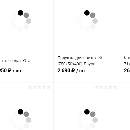
Подушка для прихожей
Кро
ать-чердак Юта
(750х50х400) Лаура
71)
950 ₽
2 690 ₽
26
/ шт
/ шт
В корзину
В корзину
упить в 1
Сравнение
Купить в 1
Сравнение
клик
кли
 избранное
Под заказ
В избранное
В наличии