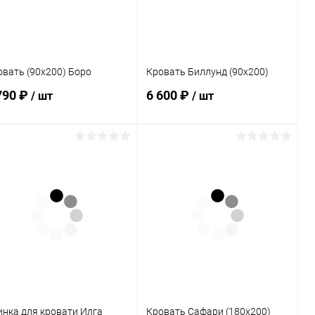
ет
овать (90х200) Боро
Кровать Биллунд (90х200)
790 ₽
6 600 ₽
/ шт
/ шт
В корзину
В корзину
Купить в 1
Сравнение
Купить в 1
Сравнение
к
клик
В избранное
Под заказ
В избранное
Под заказ
инка для кровати Илга
Кровать Сафари (180х200)