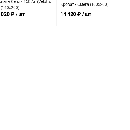
вать Сенди 160 Air (Velutto
Кровать Омега (160х200)
 (160х200)
 020 ₽
14 420 ₽
/ шт
/ шт
В корзину
В корзину
Купить в 1
Сравнение
Купить в 1
Сравнение
к
клик
В избранное
Под заказ
В избранное
В наличии
ет