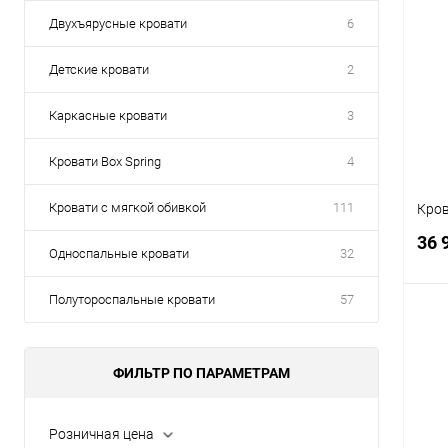
Двухъярусные кровати
6
Детские кровати
2
Каркасные кровати
3
Кровати Box Spring
4
Кровати с мягкой обивкой
111
Кров
36 
Односпальные кровати
32
Полутороспальные кровати
57
ФИЛЬТР ПО ПАРАМЕТРАМ
К
клик
В
Розничная цена