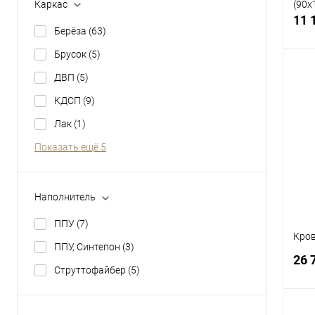
Каркас
(90х
11 
Берёза
(63)
Брусок
(5)
ДВП
(5)
КДСП
(9)
К
Лак
(1)
клик
Показать ещё 5
В
Наполнитель
ППУ
(7)
Кров
ППУ, Синтепон
(3)
26 
Струттофайбер
(5)