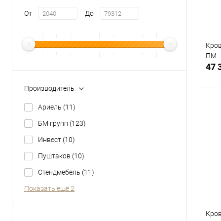
От
До
Кров
ПМ
47 
Производитель
Ариель
(11)
БМ групп
(123)
К
Инвест
(10)
клик
Пуштаков
(10)
В
Стендмебель
(11)
Цвет
Показать ещё 2
Кров