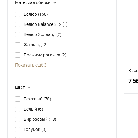
Материал обивки
Велюр
(158)
К
клик
Велюр Balance 312
(1)
В
Велюр Холланд
(2)
Цвет
Жаккард
(2)
Премиум рогожка
(2)
Показать ещё 3
Кров
7 5
Цвет
Бежевый
(78)
Белый
(6)
Бирюзовый
(18)
К
клик
Голубой
(3)