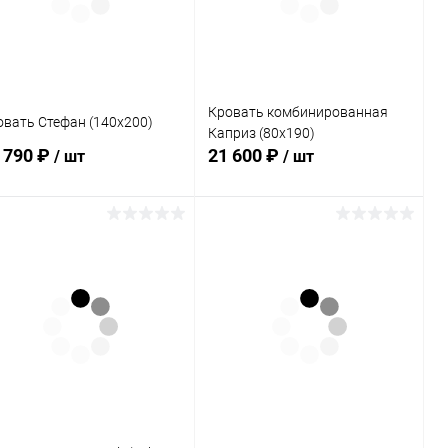
В избранное
В наличии
В избранное
В наличии
Кровать комбинированная
овать Стефан (140х200)
Каприз (80х190)
 790 ₽
21 600 ₽
/ шт
/ шт
В корзину
В корзину
Купить в 1
Сравнение
Купить в 1
Сравнение
к
клик
В избранное
Под заказ
В избранное
Под заказ