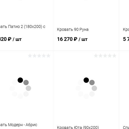
Цвет
Цв
ать Патио 2 (180х200) с
Кровать 90 Руна
Кр
320 ₽
16 270 ₽
5 
/ шт
/ шт
В корзину
В корзину
упить в 1
Сравнение
Купить в 1
Сравнение
клик
кли
 избранное
В наличии
В избранное
В наличии
ать Модерн - Абрис
Кровать Юта (90х200)
Сп