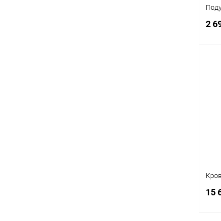
Поду
2 6
К
клик
В
Цвет
Кров
15 