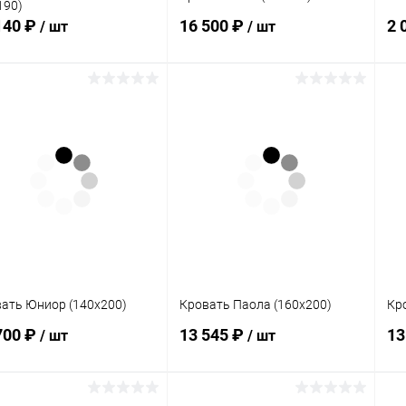
190)
140 ₽
16 500 ₽
2 
/ шт
/ шт
В корзину
В корзину
упить в 1
Сравнение
Купить в 1
Сравнение
клик
кли
 избранное
Под заказ
В избранное
Под заказ
ать Юниор (140х200)
Кровать Паола (160х200)
Кр
700 ₽
13 545 ₽
13
/ шт
/ шт