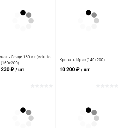
вать Сенди 160 Air (Velutto
Кровать Ирис (140х200)
 (160х200)
 230 ₽
10 200 ₽
/ шт
/ шт
В корзину
В корзину
Купить в 1
Сравнение
Купить в 1
Сравнение
к
клик
В избранное
В наличии
В избранное
В наличии