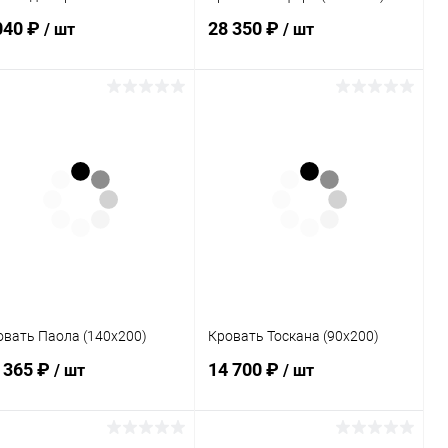
040 ₽
28 350 ₽
/ шт
/ шт
В корзину
В корзину
Купить в 1
Сравнение
Купить в 1
Сравнение
к
клик
В избранное
Под заказ
В избранное
Под заказ
Цвет
овать Паола (140х200)
Кровать Тоскана (90х200)
 365 ₽
14 700 ₽
/ шт
/ шт