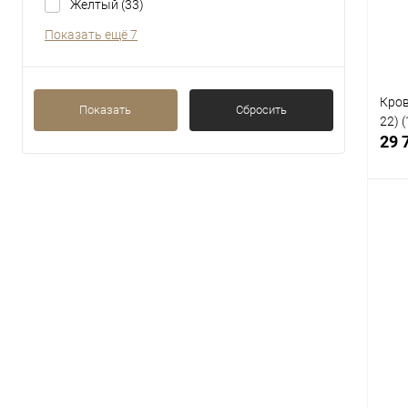
В
Желтый
(33)
Показать ещё 7
Кров
Показать
Сбросить
22) 
29 
К
клик
В
Цвет