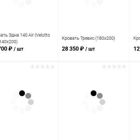
 избранное
В наличии
В избранное
В наличии
ать Эдна 140 Air (Velutto
Кровать Тревис (180х200)
Кр
(140х200)
700 ₽
28 350 ₽
12
/ шт
/ шт
В корзину
В корзину
упить в 1
Сравнение
Купить в 1
Сравнение
клик
кли
 избранное
Под заказ
В избранное
Под заказ
Цвет