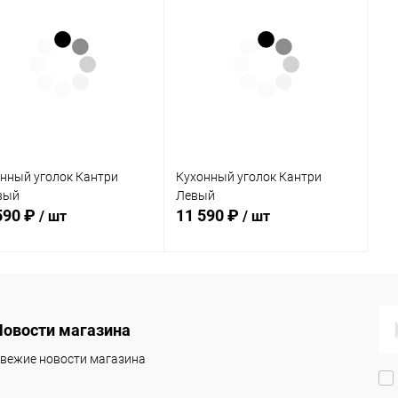
нный уголок Кантри
Кухонный уголок Кантри
вый
Левый
590 ₽
11 590 ₽
/ шт
/ шт
В корзину
В корзину
Новости магазина
упить в 1
Сравнение
Купить в 1
Сравнение
клик
вежие новости магазина
 избранное
Под заказ
В избранное
Под заказ