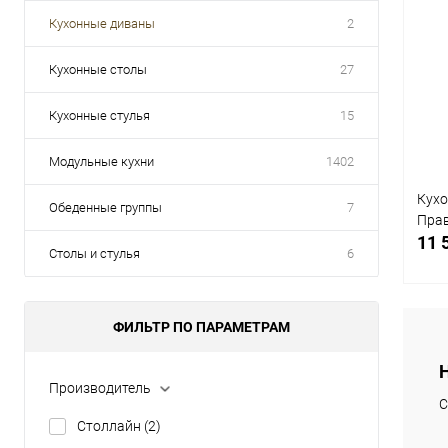
Кухонные диваны
2
Кухонные столы
27
Кухонные стулья
15
Модульные кухни
1402
Кухо
Обеденные группы
7
Пра
11 
Столы и стулья
6
ФИЛЬТР ПО ПАРАМЕТРАМ
К
Производитель
клик
С
Столлайн
(2)
В