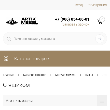
Вход
Регистрация
+7 (906) 034-08-01
0
Заказать звонок
Каталог товаров
•
•
•
•
Главная
Каталог товаров
Мягкая мебель
Пуфы
С ящ
С ящиком
Уточнить раздел