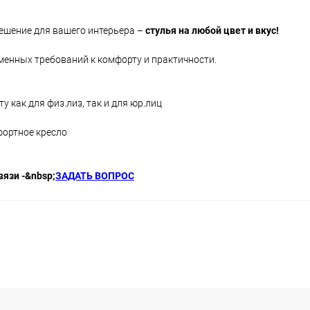
ешение для вашего интерьера –
стулья на любой цвет и вкус!
менных требований к комфорту и практичности.
у как для физ.лиз, так и для юр.лиц
фортное кресло
вязи -&nbsp;
ЗАДАТЬ ВОПРОС