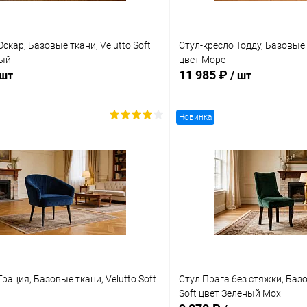
скар, Базовые ткани, Velutto Soft
Стул-кресло Тодду, Базовые т
ный
цвет Море
11 985 ₽
 шт
/ шт
Новинка
В корзину
В корз
 клик
Сравнение
Купить в 1 клик
ое
В наличии
В избранное
Грация, Базовые ткани, Velutto Soft
Стул Прага без стяжки, Базо
Soft цвет Зеленый Мох