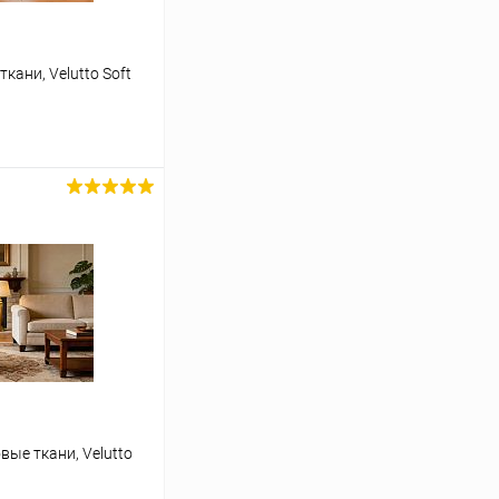
кани, Velutto Soft
ину
Сравнение
В наличии
вые ткани, Velutto