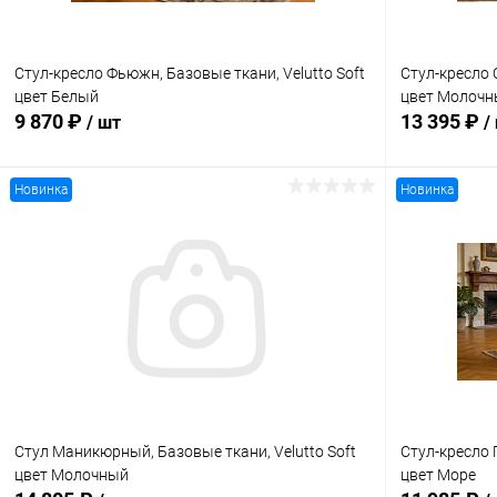
Стул-кресло Фьюжн, Базовые ткани, Velutto Soft
Стул-кресло О
цвет Белый
цвет Молоч
9 870 ₽
13 395 ₽
/ шт
/
Новинка
Новинка
В корзину
Купить в 1 клик
Сравнение
Купить в 1
В избранное
В наличии
В избранн
Стул Маникюрный, Базовые ткани, Velutto Soft
Стул-кресло 
цвет Молочный
цвет Море