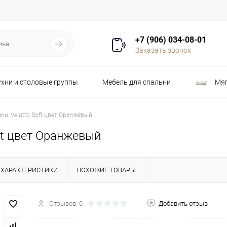
+7 (906) 034-08-01
Заказать звонок
ухни и столовые группы
Мебель для спальни
Мяг
Распродажа
Стулья
Шкафы
ани, Velutto Soft цвет Оранжевый
oft цвет Оранжевый
ХАРАКТЕРИСТИКИ
ПОХОЖИЕ ТОВАРЫ
Отзывов: 0
Добавить отзыв