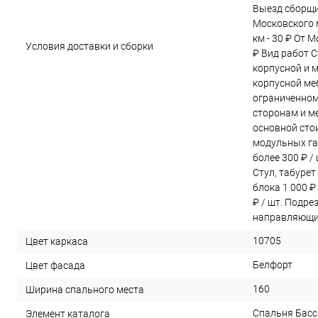
Выезд сборщи
Московского м
км - 30 ₽ От 
Условия доставки и сборки
₽ Вид работ С
корпусной и 
корпусной меб
ограниченном
сторонам и ме
основной сто
модульных га
более 300 ₽ /
Стул, табурет
блока 1 000 ₽
₽ / шт. Подре
направляющих
10705
Цвет каркаса
Белфорт
Цвет фасада
160
Ширина спального места
Спальня Басса
Элемент каталога