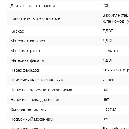
200
Длина спального места
В комплектац
дополнительное описание
купе Комод Т
ЛДСП
Каркас
ЛДСП
Материал каркаса
Пластик
Материал ручек
ЛДСП
Материал фасада
Как на фотог
Навес фасадов
Инвест
Наименование Поставщика
нет
Наличие подъемного механизма
нет
Наличие ящика для белья
Настил
Основание кровати
нет
Подъемный механизм
В разобранно