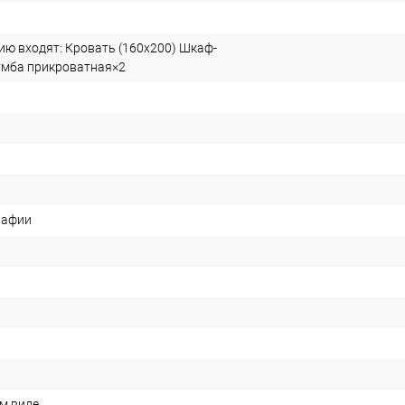
ию входят: Кровать (160х200) Шкаф-
умба прикроватная×2
рафии
м виде