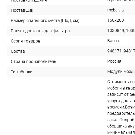
Поставка изделия
mebelvia
Поставщик
160х200
Размер спального места (ШхД, см)
1030849, 103
Расчёт доставок для фильтра
Басса
Серия товаров
948171, 94817
Состав
Россия
Страна производитель
Модули можн
Тип сборки
Стоимость до
мебели в ква
зависит от в
услуга достав
времени.Возм
предварител
заказ.Подроб
сборщика вну
минимальная 