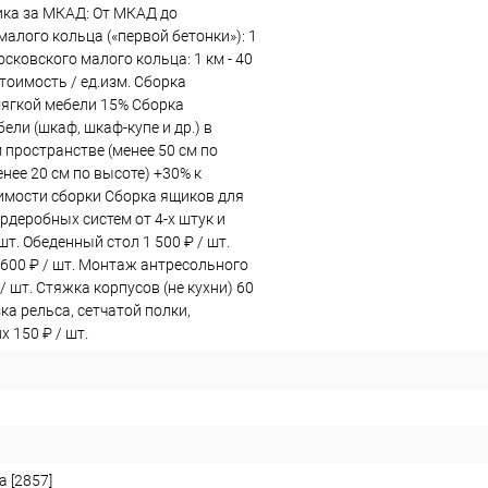
ка за МКАД: От МКАД до
алого кольца («первой бетонки»): 1
Московского малого кольца: 1 км - 40
тоимость / ед.изм. Сборка
мягкой мебели 15% Сборка
ели (шкаф, шкаф-купе и др.) в
 пространстве (менее 50 см по
нее 20 см по высоте) +30% к
имости сборки Сборка ящиков для
рдеробных систем от 4-х штук и
 шт. Обеденный стол 1 500 ₽ / шт.
 600 ₽ / шт. Монтаж антресольного
 / шт. Стяжка корпусов (не кухни) 60
зка рельса, сетчатой полки,
 150 ₽ / шт.
 [2857]