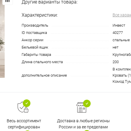
Другие варианты товара:
Характеристики:
Все хара
Производитель
Инвест
ID поставщика
40277
Анкор серии
спальные 
Бельевой ящик
нет
Габариты товара
Крупногаб
Длина спального места
200
В комплек
дополнительное описание
Кровать (
Комод Тум
Доставка в любые регионы
Весь ассортимент
России и за ее пределами
сертифицирован