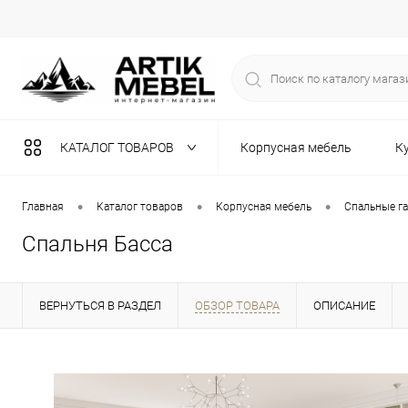
КАТАЛОГ ТОВАРОВ
Корпусная мебель
К
Разная мебель
•
•
•
Главная
Каталог товаров
Корпусная мебель
Спальные г
Спальня Басса
ВЕРНУТЬСЯ В РАЗДЕЛ
ОБЗОР ТОВАРА
ОПИСАНИЕ