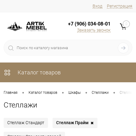
Вход
Регистрация
+7 (906) 034-08-01
0
Заказать звонок
Каталог товаров
•
•
•
•
Главная
Каталог товаров
Шкафы
Стеллажи
Стеллаж
Стеллажи
Стеллаж Прайм
Стеллаж Стандарт
✖