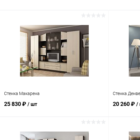
Стенка Макарена
Стенка Денве
25 830 ₽
20 260 ₽
/ шт
/
В корзину