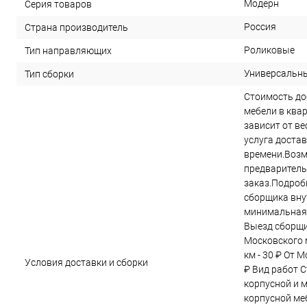
Модерн
Серия товаров
Россия
Страна производитель
Роликовые
Тип направляющих
Универсальн
Тип сборки
Стоимость до
мебели в ква
зависит от в
услуга достав
времени.Возм
предварител
заказ.Подроб
сборщика вну
минимальная 
Выезд сборщи
Московского м
км - 30 ₽ От 
Условия доставки и сборки
₽ Вид работ С
корпусной и 
корпусной меб