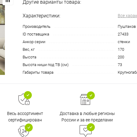
Другие варианты товара:
Характеристики:
Все хара
Производитель
Пуштаков
ID поставщика
27433
Анкор серии
стенки
Вес, кг
170
Высота
200
Высота ниши под ТВ (см)
73
Габариты товара
Крупногаб
Доставка в любые регионы
Весь ассортимент
России и за ее пределами
сертифицирован