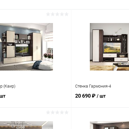
р (Каир)
Стенка Гармония-4
20 690 ₽
 шт
/ шт
В корзину
В корз