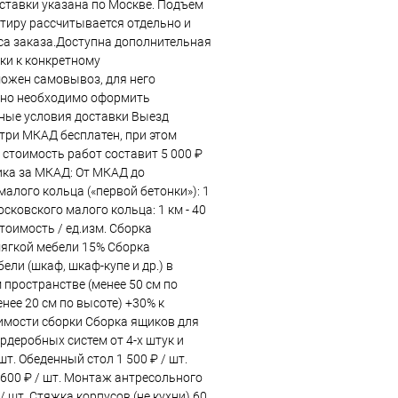
ставки указана по Москве. Подъем
ртиру рассчитывается отдельно и
еса заказа.Доступна дополнительная
ки к конкретному
ожен самовывоз, для него
ьно необходимо оформить
ные условия доставки Выезд
три МКАД бесплатен, при этом
стоимость работ составит 5 000 ₽
ка за МКАД: От МКАД до
алого кольца («первой бетонки»): 1
Московского малого кольца: 1 км - 40
тоимость / ед.изм. Сборка
мягкой мебели 15% Сборка
ели (шкаф, шкаф-купе и др.) в
 пространстве (менее 50 см по
нее 20 см по высоте) +30% к
имости сборки Сборка ящиков для
рдеробных систем от 4-х штук и
 шт. Обеденный стол 1 500 ₽ / шт.
 600 ₽ / шт. Монтаж антресольного
 / шт. Стяжка корпусов (не кухни) 60