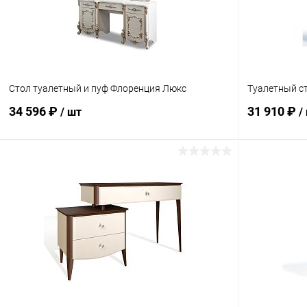
Стол туалетный и пуф Флоренция Люкс
Туалетный с
34 596 ₽
31 910 ₽
/ шт
/
В корзину
Купить в 1 клик
Сравнение
Купить в 1
В избранное
В наличии
В избранн