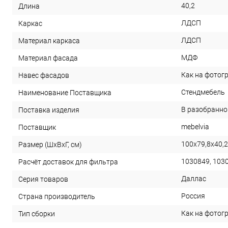
40,2
Длина
ЛДСП
Каркас
ЛДСП
Материал каркаса
МДФ
Материал фасада
Как на фотог
Навес фасадов
Стендмебель
Наименование Поставщика
В разобранно
Поставка изделия
mebelvia
Поставщик
100х79,8х40,2
Размер (ШхВхГ, см)
1030849, 103
Расчёт доставок для фильтра
Даллас
Серия товаров
Россия
Страна производитель
Как на фотог
Тип сборки