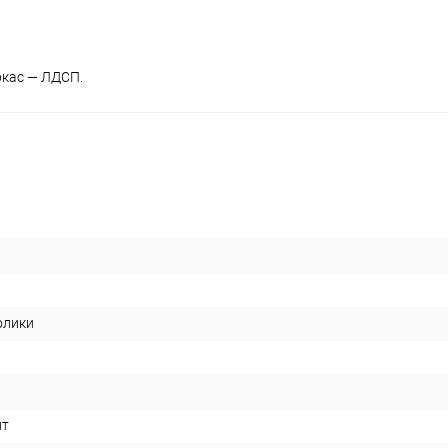
ркас — ЛДСП.
олики
ит