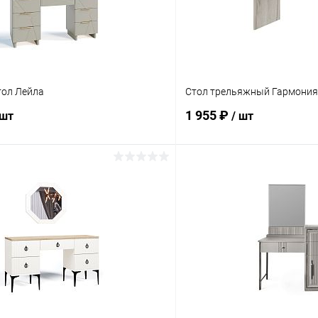
тол Лейла
Стол трельяжный Гармония
1 955 ₽
 шт
/ шт
В корзину
В корз
 клик
Сравнение
Купить в 1 клик
ое
В наличии
В избранное