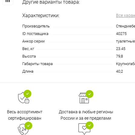
Другие варианты товара:
Характеристики:
Все хара
Производитель
Стендмеб
ID поставщика
40275
Анкор серии
туалетные
Вес, кг
23.45
Высота
79,8
Габариты товара
Крупногаб
Длина
40,2
Доставка в любые регионы
Весь ассортимент
России и за ее пределами
сертифицирован