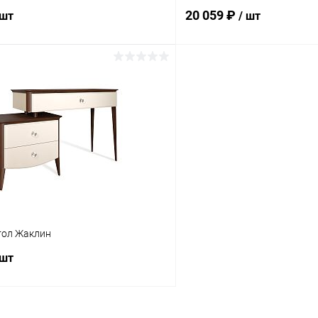
20 059 ₽
 шт
/ шт
В корзину
В корз
 клик
Сравнение
Купить в 1 клик
ое
В наличии
В избранное
тол Жаклин
 шт
В корзину