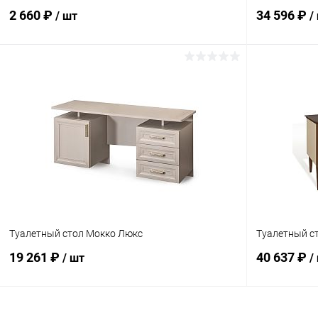
2 660 ₽
34 596 ₽
/ шт
/
В корзину
Купить в 1 клик
Сравнение
Купить в 1
В избранное
Под заказ
В избранн
Туалетный стол Мокко Люкс
Туалетный с
19 261 ₽
40 637 ₽
/ шт
/
В корзину