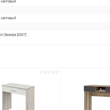
ь матовый
ь матовый
ол Замира [5007]