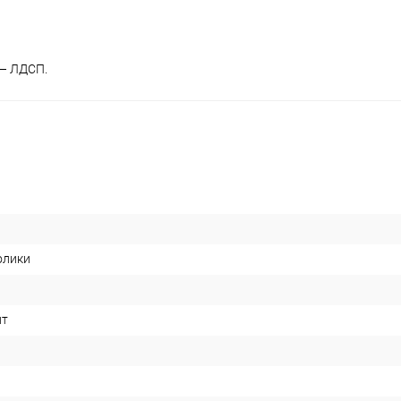
 — ЛДСП.
олики
ит