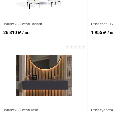
Туалетный стол Стелла
Стол трелья
26 810 ₽
1 955 ₽
/ шт
/ 
В корзину
Купить в 1 клик
Сравнение
Купить в 1
В избранное
В наличии
В избранн
Туалетный стол Тахо
Стол туалет