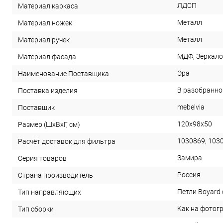
ЛДСП
Материал каркаса
Металл
Материал ножек
Металл
Материал ручек
МДФ, Зеркало
Материал фасада
Эра
Наименование Поставщика
В разобранно
Поставка изделия
mebelvia
Поставщик
120х98х50
Размер (ШхВхГ, см)
1030869, 103
Расчёт доставок для фильтра
Замира
Серия товаров
Россия
Страна производитель
Петли Boyard
Тип направляющих
Как на фотог
Тип сборки