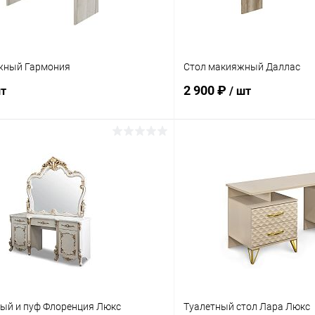
жный Гармония
Стол макияжный Даллас
2 900 ₽
шт
/ шт
В корзину
В корз
 клик
Сравнение
Купить в 1 клик
ое
Под заказ
В избранное
ный и пуф Флоренция Люкс
Туалетный стол Лара Люкс