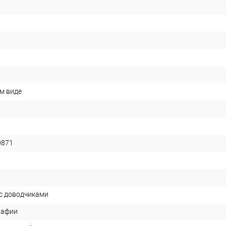
м виде
0871
 с доводчиками
рафии