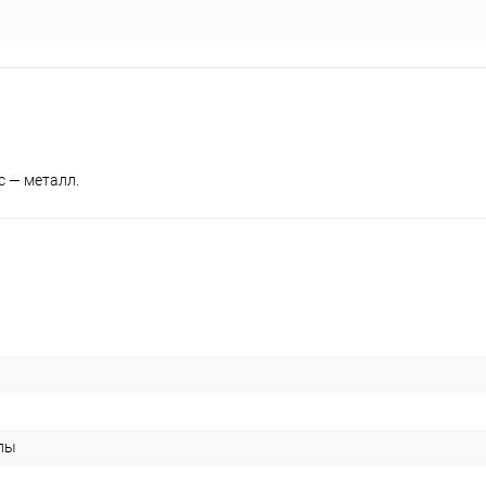
с — металл.
лы