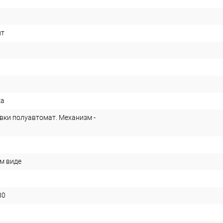
ит
ка
вки полуавтомат. Механизм -
м виде
80