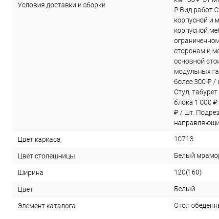
Условия доставки и сборки
₽ Вид работ С
корпусной и 
корпусной меб
ограниченном
сторонам и ме
основной сто
модульных га
более 300 ₽ /
Стул, табурет
блока 1 000 ₽
₽ / шт. Подре
направляющих
10713
Цвет каркаса
Белый мрамо
Цвет столешницы
120(160)
Ширина
Белый
Цвет
Стол обеденн
Элемент каталога