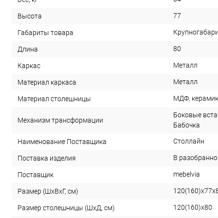
77
Высота
Крупногабар
Габариты товара
80
Длина
Металл
Каркас
Металл
Материал каркаса
МДФ, керами
Материал столешницы
Боковые вста
Механизм трансформации
Бабочка
Столлайн
Наименование Поставщика
В разобранно
Поставка изделия
mebelvia
Поставщик
120(160)х77х
Размер (ШхВхГ, см)
120(160)х80
Размер столешницы (ШхД, см)