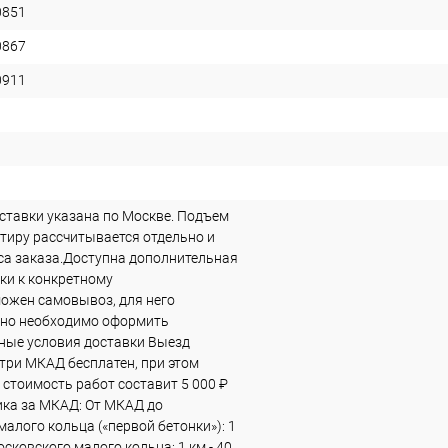
0851
0867
0911
ставки указана по Москве. Подъем
ртиру рассчитывается отдельно и
еса заказа.Доступна дополнительная
ки к конкретному
ожен самовывоз, для него
ьно необходимо оформить
ные условия доставки Выезд
три МКАД бесплатен, при этом
стоимость работ составит 5 000 ₽
ка за МКАД: От МКАД до
алого кольца («первой бетонки»): 1
Московского малого кольца: 1 км - 40