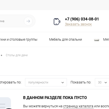
+7 (906) 034-08-01
Заказать звонок
ухни и столовые группы
Мебель для спальни
Мяг
Распродажа
Стулья
Шкафы
•
Столы для дачи
ртировать по:
Показать по:
популярности
30
В ДАННОМ РАЗДЕЛЕ ПОКА ПУСТО
Вы можете вернуться на
страницу каталога
или восп