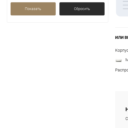
Показать
Сбросить
ИЛИ В
Корпу
М
Распр
С