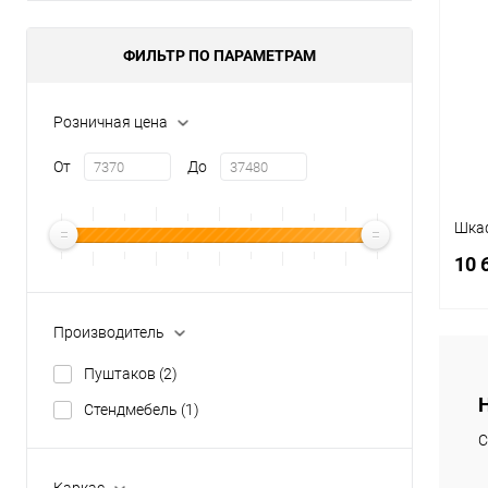
ФИЛЬТР ПО ПАРАМЕТРАМ
Розничная цена
От
До
Шка
10 
Производитель
Пуштаков
(2)
Стендмебель
(1)
К
клик
С
В
Каркас