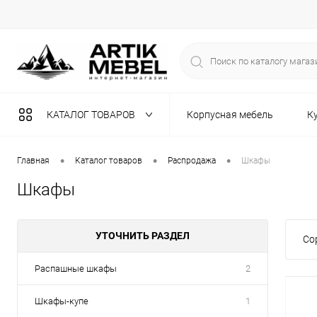
КАТАЛОГ ТОВАРОВ
Корпусная мебель
К
Разная мебель
•
•
•
Главная
Каталог товаров
Распродажа
Шкафы
Шкафы
УТОЧНИТЬ РАЗДЕЛ
Со
Распашные шкафы
2
Шкафы-купе
1