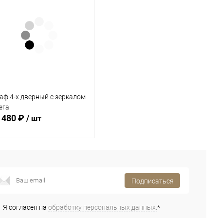
аф 4-х дверный с зеркалом
ега
 480 ₽
/ шт
В корзину
Подписаться
Купить в 1
Сравнение
к
Я согласен на
обработку персональных данных.
*
В избранное
В наличии