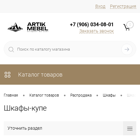
Вход
Регистрация
+7 (906) 034-08-01
0
Заказать звонок
Каталог товаров
•
•
•
•
Главная
Каталог товаров
Распродажа
Шкафы
Шкафы-
Шкафы-купе
Уточнить раздел