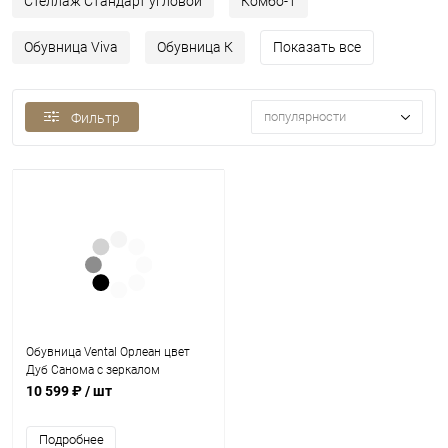
Стеллаж Стандарт угловой
Комбо-1
Обувница Viva
Обувница К
Показать все
популярности
Фильтр
Обувница Vental Орлеан цвет
Дуб Санома с зеркалом
10 599 ₽
/ шт
Подробнее