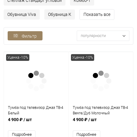
Стеллаж Стандарт угловой
Комбо-1
Обувница Viva
Обувница К
Показать все
популярности
Фильтр
Уценка -10%
Уценка -10%
Тумба под телевизор Джаз ТВ-4
Тумба под телевизор Джаз ТВ-4
Белый
Венге/Дуб Молочный
4 900 ₽
/ шт
4 900 ₽
/ шт
Подробнее
Подробнее