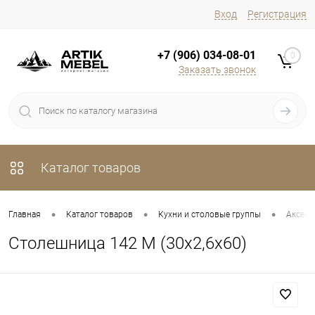
Вход
Регистрация
+7 (906) 034-08-01
0
Заказать звонок
Каталог товаров
•
•
•
Главная
Каталог товаров
Кухни и столовые группы
Аксесс
Столешница 142 М (30х2,6х60)