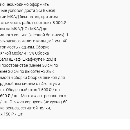
ьно необходимо оформить
ные условия доставки Выезд
три МКАД бесплатен, при этом
стоимость работ составит 5 000 ₽
ка за МКАД: От МКАД до
алого кольца («первой бетонки»): 1
Московского малого кольца: 1 км - 40
тоимость / ед.изм. Сборка
мягкой мебели 15% Сборка
ели (шкаф, шкаф-купе и др.) в
 пространстве (менее 50 см по
нее 20 см по высоте) +30% к
имости сборки Сборка ящиков для
рдеробных систем от 4-х штук и
 шт. Обеденный стол 1 500 ₽ / шт.
 600 ₽ / шт. Монтаж антресольного
 / шт. Стяжка корпусов (не кухни) 60
зка рельса, сетчатой полки,
 150 ₽ / шт.