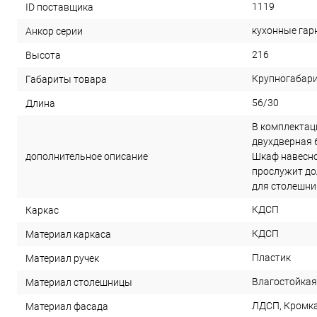
1119
ID поставщика
кухонные гар
Анкор серии
216
Высота
Крупногабар
Габариты товара
56/30
Длина
В комплектац
двухдверная 6
дополнительное описание
Шкаф навесно
прослужит до
для столешниц
КДСП
Каркас
КДСП
Материал каркаса
Пластик
Материал ручек
Влагостойкая
Материал столешницы
ЛДСП, Кромка
Материал фасада