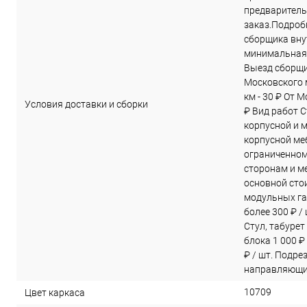
предварител
заказ.Подроб
сборщика вну
минимальная 
Выезд сборщи
Московского м
км - 30 ₽ От 
Условия доставки и сборки
₽ Вид работ С
корпусной и 
корпусной меб
ограниченном
сторонам и ме
основной сто
модульных га
более 300 ₽ /
Стул, табурет
блока 1 000 ₽
₽ / шт. Подре
направляющих
10709
Цвет каркаса