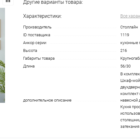
Другие варианты товара:
Характеристики:
Все хара
Производитель
Столлайн
ID поставщика
1119
Анкор серии
кухонные 
Высота
216
Габариты товара
Крупногаб
Длина
56/30
В комплек
Шкаф-мой
двухдверн
комплект 
дополнительное описание
навесной 
Кухня про
использов
столешниц
затекания