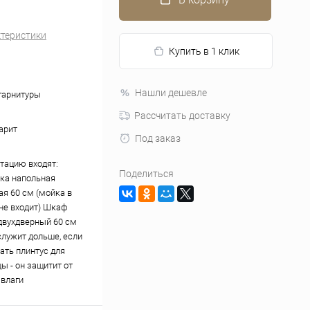
ктеристики
Купить в 1 клик
Нашли дешевле
гарнитуры
Рассчитать доставку
арит
Под заказ
тацию входят:
Поделиться
ка напольная
ая 60 см (мойка в
не входит) Шкаф
двухдверный 60 см
служит дольше, если
ать плинтус для
ы - он защитит от
 влаги